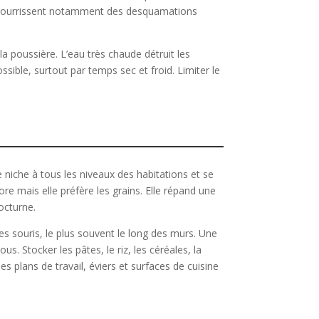
s se nourrissent notamment des desquamations
a poussière. L’eau très chaude détruit les
sible, surtout par temps sec et froid. Limiter le
 niche à tous les niveaux des habitations et se
e mais elle préfère les grains. Elle répand une
nocturne.
es souris, le plus souvent le long des murs. Une
us. Stocker les pâtes, le riz, les céréales, la
es plans de travail, éviers et surfaces de cuisine