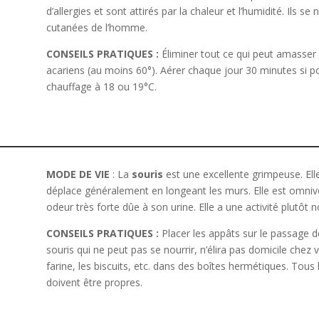
d’allergies et sont attirés par la chaleur et l’humidité. Il
cutanées de l’homme.
CONSEILS PRATIQUES
:
Éliminer tout ce qui peut amasser l
acariens (au moins 60°). Aérer chaque jour 30 minutes si pos
chauffage à 18 ou 19°C.
MODE DE VIE
: La
souris
est une excellente grimpeuse. Elle
déplace généralement en longeant les murs. Elle est omnivor
odeur très forte dûe à son urine. Elle a une activité plutôt 
CONSEILS PRATIQUES :
Placer les appâts sur le passage d
souris qui ne peut pas se nourrir, n’élira pas domicile chez vo
farine, les biscuits, etc. dans des boîtes hermétiques. Tous l
doivent être propres.