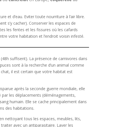
 et d’eau. Eviter toute nourriture à l’air libre.
aiment s’y cacher). Conserver les espaces de
es les fentes et les fissures où les cafards
e votre habitation et l’endroit voisin infesté.
(48h suffisent). La présence de carnivores dans
s puces sont à la recherche d’un animal comme
hat, il est certain que votre habitat est
isparue après la seconde guerre mondiale, elle
sé par les déplacements (déménagements,
 sang humain. Elle se cache principalement dans
ins des habitations.
 en nettoyant tous les espaces, meubles, lits,
 traiter avec un antiparasitaire. Laver les