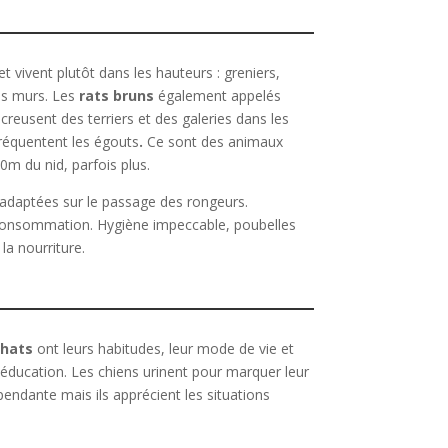
t vivent plutôt dans les hauteurs : greniers,
es murs. Les
rats bruns
également appelés
reusent des terriers et des galeries dans les
réquentent les égouts
.
Ce sont des animaux
0m du nid, parfois plus.
 adaptées sur le passage des rongeurs.
de consommation. Hygiène impeccable, poubelles
la nourriture.
hats
ont leurs habitudes, leur mode de vie et
ducation. Les chiens urinent pour marquer leur
pendante mais ils apprécient les situations