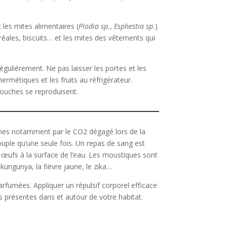
les mites alimentaires (
P
lodia sp.
,
E
sphestia sp.
)
réales, biscuits… et les mites des vêtements qui
régulièrement. Ne pas laisser les portes et les
rmétiques et les fruits au réfrigérateur.
ouches se reproduisent.
mes notamment par le CO2 dégagé lors de la
ccouple qu’une seule fois. Un repas de sang est
 œufs à la surface de l’eau. Les moustiques sont
ngunya, la fièvre jaune, le zika…
arfumées. Appliquer un répulsif corporel efficace
es présentes dans et autour de votre habitat.