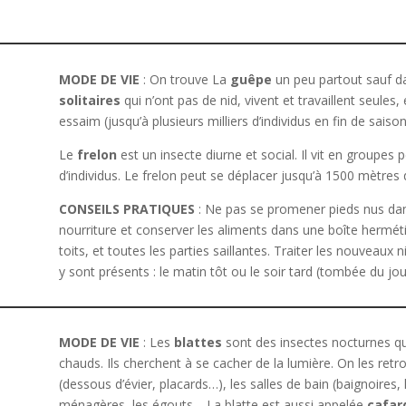
MODE DE VIE
: On trouve La
guêpe
un peu partout sauf dan
solitaires
qui n’ont pas de nid, vivent et travaillent seules,
essaim (jusqu’à plusieurs milliers d’individus en fin de saison
Le
frelon
est un insecte diurne et social. Il vit en grou
d’individus. Le frelon peut se déplacer jusqu’à 1500 mètres 
CONSEILS PRATIQUES
: Ne pas se promener pieds nus dans 
nourriture et conserver les aliments dans une boîte herméti
toits, et toutes les parties saillantes. Traiter les nouveaux 
y sont présents : le matin tôt ou le soir tard (tombée du jou
MODE DE VIE
: Les
blattes
sont des insectes nocturnes q
chauds. Ils cherchent à se cacher de la lumière. On les retro
(dessous d’évier, placards…), les salles de bain (baignoires
ménagères, les égouts… La blatte est aussi appelée
cafar