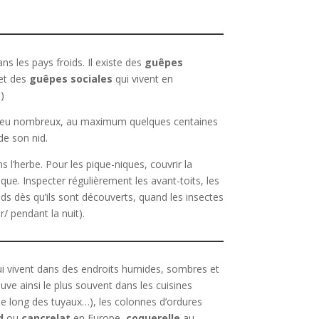
s les pays froids. Il existe des
guêpes
 et des
guêpes sociales
qui vivent en
)
pes peu nombreux, au maximum quelques centaines
de son nid.
l’herbe. Pour les pique-niques, couvrir la
que. Inspecter régulièrement les avant-toits, les
nids dès qu’ils sont découverts, quand les insectes
r/ pendant la nuit).
ui vivent dans des endroits humides, sombres et
uve ainsi le plus souvent dans les cuisines
, le long des tuyaux…), les colonnes d’ordures
d
ou
cancrelat
en Europe,
coquerelle
au